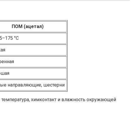
ПОМ (ацетал)
5–175 °C
кая
ренная
ошая
ные направляющие, шестерни
, температура, химконтакт и влажность окружающей