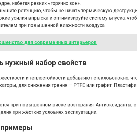
ре, избегая резких «горячих зон».
ньшите ретенцию, чтобы не начать термическую деструкц
кие усилия впрыска и оптимизируйте систему впуска, что
ушителем при повышенной влажности воздуха.
ршенство для современных интерьеров
ь нужный набор свойств
жёсткости и теплостойкости добавляют стекловолокно, чт
торы, для снижения трения — PTFE или графит. Пластифи
ется при повышённом риске возгорания. Антиоксиданты, 
елия при жёстких условиях эксплуатации.
е примеры