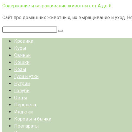
Перейти
Содержание и выращивание животных от А до Я
к
Сайт про домашних животных, их выращивание и уход. Не
контенту
Поиск:
Кролики
Куры
Свиньи
Кошки
Козы
Гуси и утки
Нутрии
Голуби
Овцы
Перепела
Индюки
Коровы и бычки
Препараты