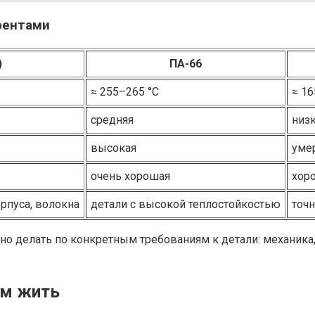
рентами
)
ПА-66
≈ 255–265 °C
≈ 16
средняя
низ
высокая
уме
очень хорошая
хор
рпуса, волокна
детали с высокой теплостойкостью
точ
но делать по конкретным требованиям к детали: механика
им жить