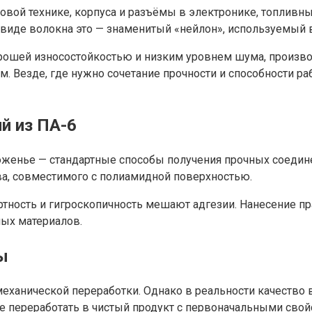
овой технике, корпуса и разъёмы в электронике, топливн
де волокна это — знаменитый «нейлон», используемый в т
рошей износостойкостью и низким уровнем шума, произво
 Везде, где нужно сочетание прочности и способности ра
й из ПА-6
юженье — стандартные способы получения прочных соедине
ва, совместимого с полиамидной поверхностью.
ртность и гигроскопичность мешают адгезии. Нанесение пр
ых материалов.
ы
механической переработки. Однако в реальности качество в
 переработать в чистый продукт с первоначальными свой