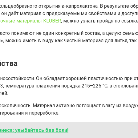
ольцеобразного открытия ε-капролактона. В результате о
: он даёт материал с предсказуемыми свойствами и досту
зочные материалы KLUBER
, можно узнать пройдя по ссылке
 часто понимают не один конкретный состав, а целую сем
», можно иметь в виду как чистый материал для литья, т
йства
износостойкости. Он обладает хорошей пластичностью при 
3, температура плавления порядка 215–225 °C, а стеклован
лей.
копичность. Материал активно поглощает влагу из воздуха
тировании и переработке.
иеса: улыбайтесь без боли!