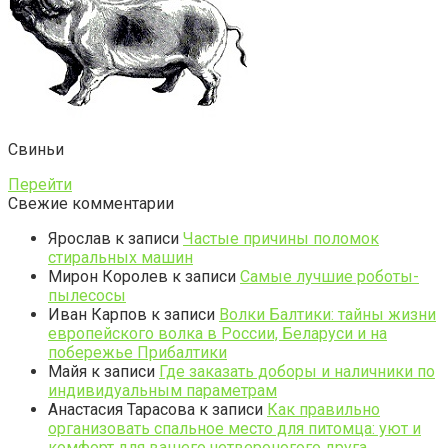
Свиньи
Перейти
Свежие комментарии
Ярослав
к записи
Частые причины поломок
стиральных машин
Мирон Королев
к записи
Самые лучшие роботы-
пылесосы
Иван Карпов
к записи
Волки Балтики: тайны жизни
европейского волка в России, Беларуси и на
побережье Прибалтики
Майя
к записи
Где заказать доборы и наличники по
индивидуальным параметрам
Анастасия Тарасова
к записи
Как правильно
организовать спальное место для питомца: уют и
комфорт для вашего четвероногого друга