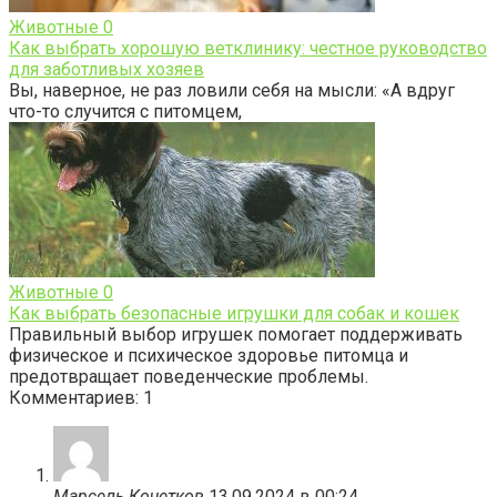
Животные
0
Как выбрать хорошую ветклинику: честное руководство
для заботливых хозяев
Вы, наверное, не раз ловили себя на мысли: «А вдруг
что-то случится с питомцем,
Животные
0
Как выбрать безопасные игрушки для собак и кошек
Правильный выбор игрушек помогает поддерживать
физическое и психическое здоровье питомца и
предотвращает поведенческие проблемы.
Комментариев: 1
Марсель Кочетков
13.09.2024 в 00:24