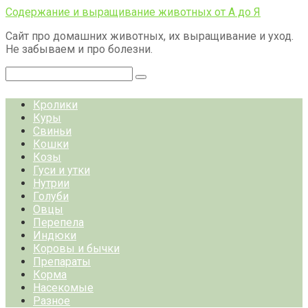
Перейти
Содержание и выращивание животных от А до Я
к
Сайт про домашних животных, их выращивание и уход.
контенту
Не забываем и про болезни.
Поиск:
Кролики
Куры
Свиньи
Кошки
Козы
Гуси и утки
Нутрии
Голуби
Овцы
Перепела
Индюки
Коровы и бычки
Препараты
Корма
Насекомые
Разное