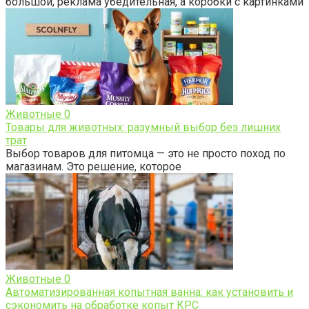
большой, реклама убедительная, а коробки с картинками
Животные
0
Товары для животных: разумный выбор без лишних
трат
Выбор товаров для питомца — это не просто поход по
магазинам. Это решение, которое
Животные
0
Автоматизированная копытная ванна: как установить и
сэкономить на обработке копыт КРС