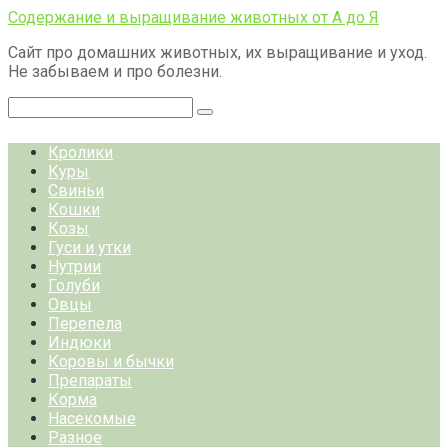
Перейти
Содержание и выращивание животных от А до Я
к
Сайт про домашних животных, их выращивание и уход.
контенту
Не забываем и про болезни.
Поиск:
Кролики
Куры
Свиньи
Кошки
Козы
Гуси и утки
Нутрии
Голуби
Овцы
Перепела
Индюки
Коровы и бычки
Препараты
Корма
Насекомые
Разное