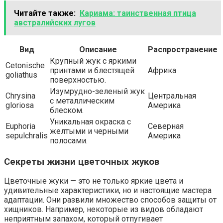
Читайте также:
Кариама: таинственная птица
австралийских лугов
Вид
Описание
Распространение
Крупный жук с яркими
Cetonische
принтами и блестящей
Африка
goliathus
поверхностью.
Изумрудно-зеленый жук
Chrysina
Центральная
с металлическим
gloriosa
Америка
блеском.
Уникальная окраска с
Euphoria
Северная
желтыми и черными
sepulchralis
Америка
полосами.
Секреты жизни цветочных жуков
Цветочные жуки — это не только яркие цвета и
удивительные характеристики, но и настоящие мастера
адаптации. Они развили множество способов защиты от
хищников. Например, некоторые из видов обладают
неприятным запахом, который отпугивает