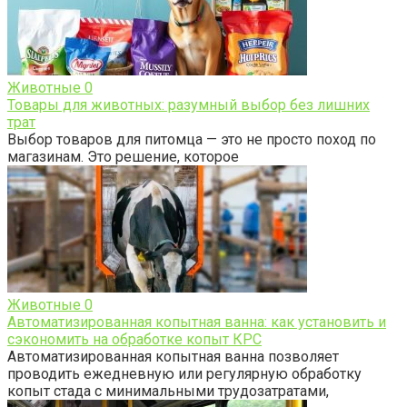
Животные
0
Товары для животных: разумный выбор без лишних
трат
Выбор товаров для питомца — это не просто поход по
магазинам. Это решение, которое
Животные
0
Автоматизированная копытная ванна: как установить и
сэкономить на обработке копыт КРС
Автоматизированная копытная ванна позволяет
проводить ежедневную или регулярную обработку
копыт стада с минимальными трудозатратами,