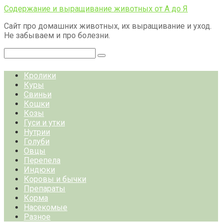
Перейти
Содержание и выращивание животных от А до Я
к
Сайт про домашних животных, их выращивание и уход.
контенту
Не забываем и про болезни.
Поиск:
Кролики
Куры
Свиньи
Кошки
Козы
Гуси и утки
Нутрии
Голуби
Овцы
Перепела
Индюки
Коровы и бычки
Препараты
Корма
Насекомые
Разное