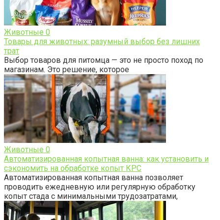
Животные
0
Товары для животных: разумный выбор без лишних
трат
Выбор товаров для питомца — это не просто поход по
магазинам. Это решение, которое
Животные
0
Автоматизированная копытная ванна: как установить и
сэкономить на обработке копыт КРС
Автоматизированная копытная ванна позволяет
проводить ежедневную или регулярную обработку
копыт стада с минимальными трудозатратами,