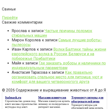
Свиньи
Перейти
Свежие комментарии
Ярослав
к записи
Частые причины поломок
стиральных машин
Мирон Королев
к записи
Самые лучшие роботы-
пылесосы
Иван Карпов
к записи
Волки Балтики: тайны жизни
европейского волка в России, Беларуси и на
побережье Прибалтики
Майя
к записи
Где заказать доборы и наличники по
индивидуальным параметрам
Анастасия Тарасова
к записи
Как правильно
организовать спальное место для питомца: уют и
комфорт для вашего четвероногого друга
© 2026 Содержание и выращивание животных от А до Я
Italmask.ru
Магазин плинтусов
Терморегуляторы для
Строительство домов под
Магазин плинтусов
купить
обогревателей цена
ключ москва строительство
лепнину из полиуретана в
Терморегуляторы для
коттеджа под ключ
интернет магазине.
обогревателей цена
купить