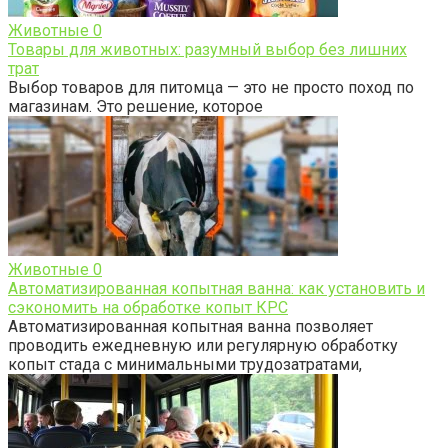
Животные
0
Товары для животных: разумный выбор без лишних
трат
Выбор товаров для питомца — это не просто поход по
магазинам. Это решение, которое
Животные
0
Автоматизированная копытная ванна: как установить и
сэкономить на обработке копыт КРС
Автоматизированная копытная ванна позволяет
проводить ежедневную или регулярную обработку
копыт стада с минимальными трудозатратами,