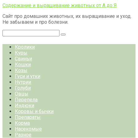
Перейти
Содержание и выращивание животных от А до Я
к
Сайт про домашних животных, их выращивание и уход.
контенту
Не забываем и про болезни.
Поиск:
Кролики
Куры
Свиньи
Кошки
Козы
Гуси и утки
Нутрии
Голуби
Овцы
Перепела
Индюки
Коровы и бычки
Препараты
Корма
Насекомые
Разное