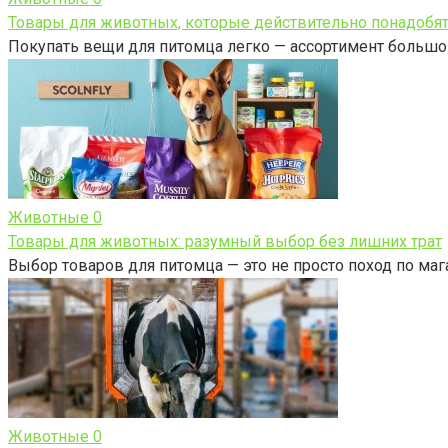
Товары для животных, которые действительно понадобя
Покупать вещи для питомца легко — ассортимент большой
Животные
0
Товары для животных: разумный выбор без лишних трат
Выбор товаров для питомца — это не просто поход по маг
Животные
0