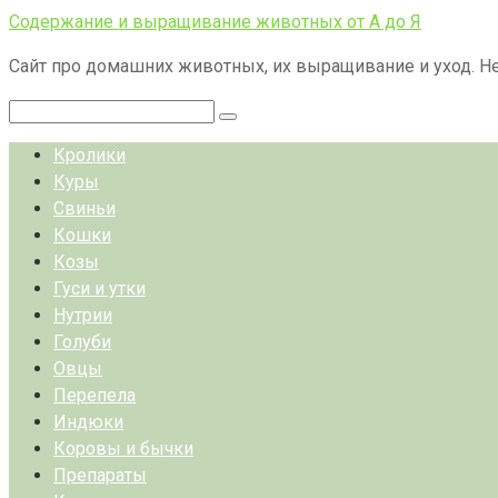
Перейти
Содержание и выращивание животных от А до Я
к
Сайт про домашних животных, их выращивание и уход. Не
контенту
Поиск:
Кролики
Куры
Свиньи
Кошки
Козы
Гуси и утки
Нутрии
Голуби
Овцы
Перепела
Индюки
Коровы и бычки
Препараты