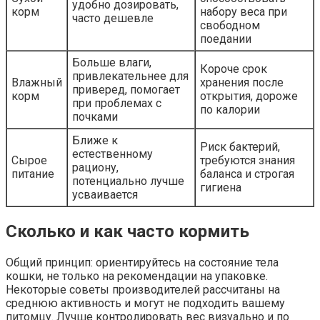
удобно дозировать,
корм
набору веса при
часто дешевле
свободном
поедании
Больше влаги,
Короче срок
привлекательнее для
Влажный
хранения после
приверед, помогает
корм
открытия, дороже
при проблемах с
по калории
почками
Ближе к
Риск бактерий,
естественному
Сырое
требуются знания
рациону,
питание
баланса и строгая
потенциально лучше
гигиена
усваивается
Сколько и как часто кормить
Общий принцип: ориентируйтесь на состояние тела
кошки, не только на рекомендации на упаковке.
Некоторые советы производителей рассчитаны на
среднюю активность и могут не подходить вашему
питомцу. Лучше контролировать вес визуально и по