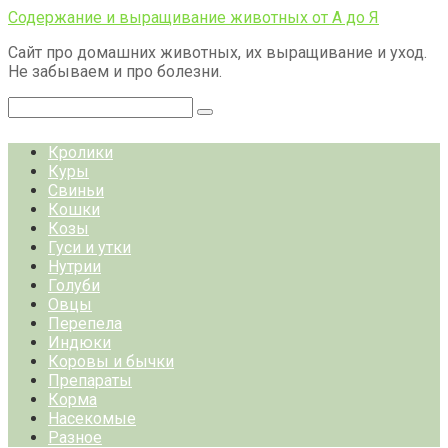
Перейти
Содержание и выращивание животных от А до Я
к
Сайт про домашних животных, их выращивание и уход.
контенту
Не забываем и про болезни.
Поиск:
Кролики
Куры
Свиньи
Кошки
Козы
Гуси и утки
Нутрии
Голуби
Овцы
Перепела
Индюки
Коровы и бычки
Препараты
Корма
Насекомые
Разное