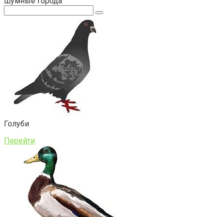
шумные города
Поиск:
Голуби
Перейти