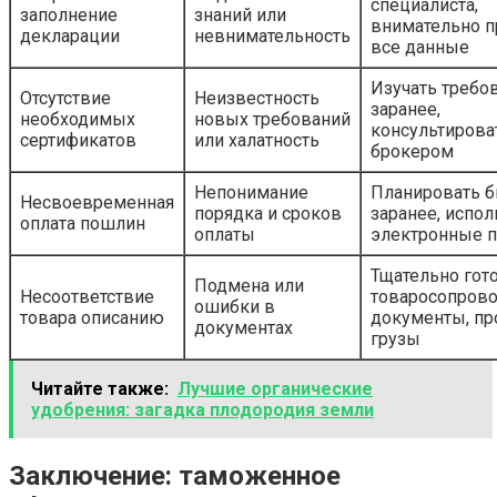
специалиста,
заполнение
знаний или
внимательно п
декларации
невнимательность
все данные
Изучать требо
Отсутствие
Неизвестность
заранее,
необходимых
новых требований
консультирова
сертификатов
или халатность
брокером
Непонимание
Планировать 
Несвоевременная
порядка и сроков
заранее, испол
оплата пошлин
оплаты
электронные 
Тщательно гот
Подмена или
Несоответствие
товаросопров
ошибки в
товара описанию
документы, пр
документах
грузы
Читайте также:
Лучшие органические
удобрения: загадка плодородия земли
Заключение: таможенное