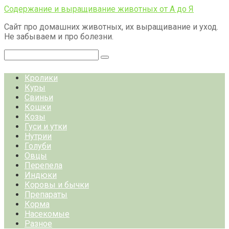
Перейти
Содержание и выращивание животных от А до Я
к
Сайт про домашних животных, их выращивание и уход.
контенту
Не забываем и про болезни.
Поиск:
Кролики
Куры
Свиньи
Кошки
Козы
Гуси и утки
Нутрии
Голуби
Овцы
Перепела
Индюки
Коровы и бычки
Препараты
Корма
Насекомые
Разное