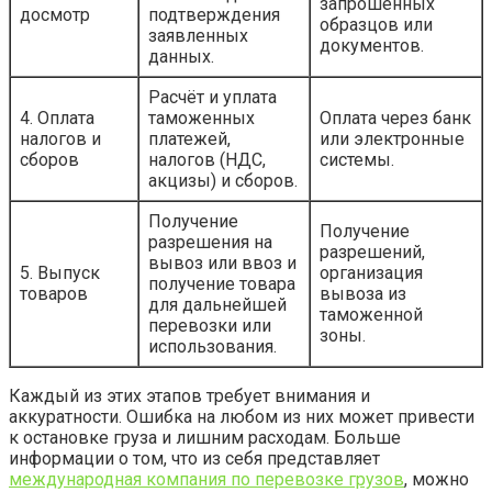
запрошенных
досмотр
подтверждения
образцов или
заявленных
документов.
данных.
Расчёт и уплата
4. Оплата
таможенных
Оплата через банк
налогов и
платежей,
или электронные
сборов
налогов (НДС,
системы.
акцизы) и сборов.
Получение
Получение
разрешения на
разрешений,
вывоз или ввоз и
5. Выпуск
организация
получение товара
товаров
вывоза из
для дальнейшей
таможенной
перевозки или
зоны.
использования.
Каждый из этих этапов требует внимания и
аккуратности. Ошибка на любом из них может привести
к остановке груза и лишним расходам. Больше
информации о том, что из себя представляет
международная компания по перевозке грузов
, можно