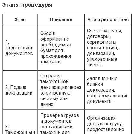
Этапы процедуры
Этап
Описание
Что нужно от вас
Счета-фактуры,
Сбор и
договоры,
оформление
1.
сертификаты
необходимых
Подготовка
соответствия,
бумаг для
документов
декларации,
прохождения
упаковочные
таможни.
листы.
Отправка
Заполненные
таможенной
бланки
2. Подача
декларации через
декларации,
декларации
электронную
сопровождающие
систему или
документы.
лично.
Проверка грузов
Организация
и документов
доступа к грузу,
3.
сотрудниками
предоставление
Таможенный
таможни для